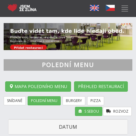
POLEDNÍ MENU
MAPA POLEDNÍHO MENU
PŘEHLED RESTAURACÍ
SNÍDANĚ
POLEDNÍ MENU
BURGERY
PIZZA
S SEBOU
ROZVOZ
DATUM