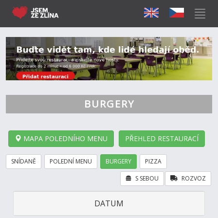
BURGERY
MAPA POLEDNÍHO MENU
PŘEHLED RESTAURACÍ
SNÍDANĚ
POLEDNÍ MENU
BURGERY
PIZZA
S SEBOU
ROZVOZ
DATUM