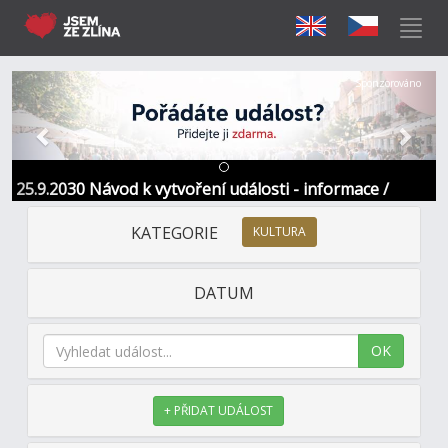
Předchozí
Další
Sponzorováno
25.9.2030 Návod k vytvoření události - informace /
kontakt
KATEGORIE
KULTURA
DATUM
OK
+ PŘIDAT UDÁLOST