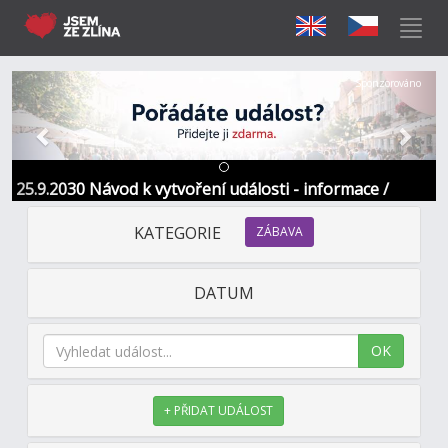
Předchozí
Další
Sponzorováno
25.9.2030 Návod k vytvoření události - informace /
kontakt
KATEGORIE
ZÁBAVA
DATUM
OK
+ PŘIDAT UDÁLOST