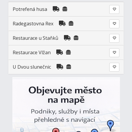
Potrefená husa
Radegastovna Rex
Restaurace u Staňků
Restaurace Vlžan
U Dvou slunečnic