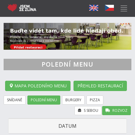
POLEDNÍ MENU
MAPA POLEDNÍHO MENU
PŘEHLED RESTAURACÍ
SNÍDANĚ
POLEDNÍ MENU
BURGERY
PIZZA
S SEBOU
ROZVOZ
DATUM