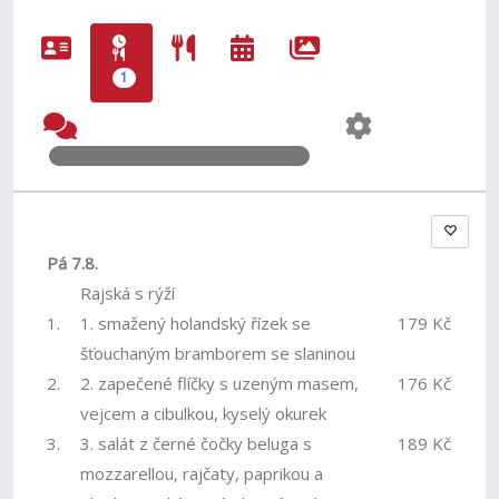
1
Pá 7.8.
Rajská s rýží
1.
1. smažený holandský řízek se
179 Kč
šťouchaným bramborem se slaninou
2.
2. zapečené flíčky s uzeným masem,
176 Kč
vejcem a cibulkou, kyselý okurek
3.
3. salát z černé čočky beluga s
189 Kč
mozzarellou, rajčaty, paprikou a