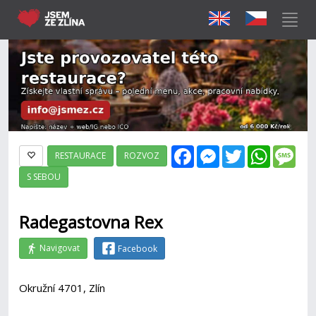
Facebook
Messenger
Twitter
WhatsAp
Mes
RESTAURACE
ROZVOZ
S SEBOU
Radegastovna Rex
Navigovat
Facebook
Okružní 4701, Zlín