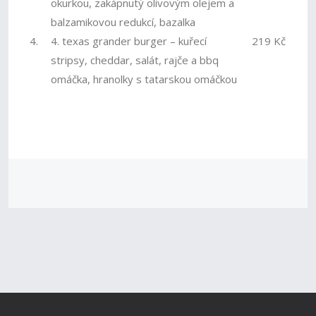
okurkou, zakápnutý olivovým olejem a
balzamikovou redukcí, bazalka
4.
4. texas grander burger – kuřecí
219 Kč
stripsy, cheddar, salát, rajče a bbq
omáčka, hranolky s tatarskou omáčkou