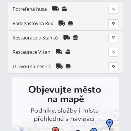
Potrefená husa
Radegastovna Rex
Restaurace u Staňků
Restaurace Vlžan
U Dvou slunečnic