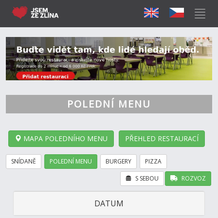
POLEDNÍ MENU
MAPA POLEDNÍHO MENU
PŘEHLED RESTAURACÍ
SNÍDANĚ
POLEDNÍ MENU
BURGERY
PIZZA
S SEBOU
ROZVOZ
DATUM