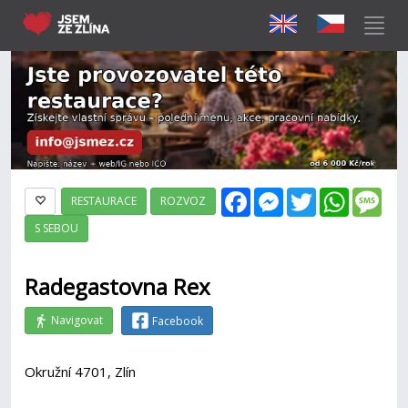
Facebook
Messenger
Twitter
WhatsAp
Mes
RESTAURACE
ROZVOZ
S SEBOU
Radegastovna Rex
Navigovat
Facebook
Okružní 4701, Zlín