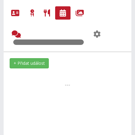
+ Přidat událost
---