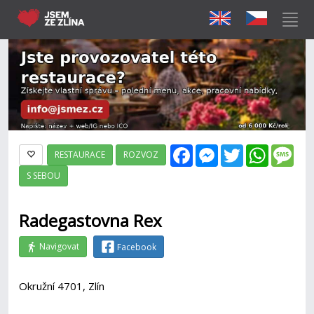
Facebook
Messenger
Twitter
WhatsAp
Mes
RESTAURACE
ROZVOZ
S SEBOU
Radegastovna Rex
Navigovat
Facebook
Okružní 4701, Zlín