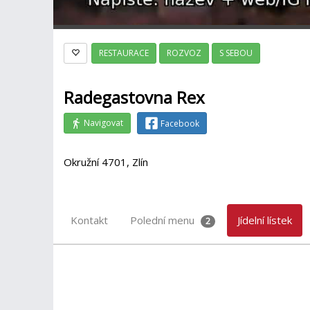
RESTAURACE
ROZVOZ
S SEBOU
Radegastovna Rex
Navigovat
Facebook
Okružní 4701, Zlín
Kontakt
Polední menu
Jídelní lístek
2