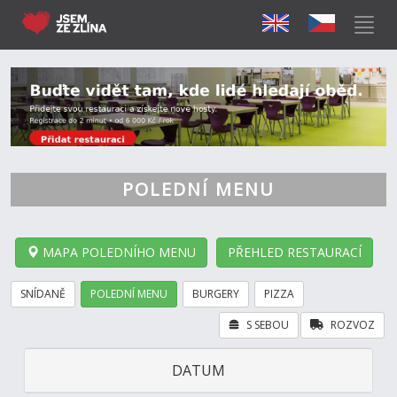
POLEDNÍ MENU
MAPA POLEDNÍHO MENU
PŘEHLED RESTAURACÍ
SNÍDANĚ
POLEDNÍ MENU
BURGERY
PIZZA
S SEBOU
ROZVOZ
DATUM