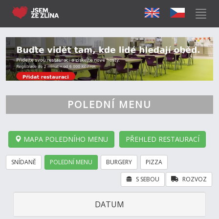
POLEDNÍ MENU
MAPA POLEDNÍHO MENU
PŘEHLED RESTAURACÍ
SNÍDANĚ
POLEDNÍ MENU
BURGERY
PIZZA
S SEBOU
ROZVOZ
DATUM