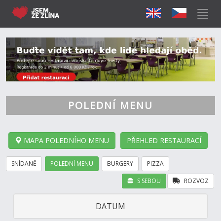
POLEDNÍ MENU
MAPA POLEDNÍHO MENU
PŘEHLED RESTAURACÍ
SNÍDANĚ
POLEDNÍ MENU
BURGERY
PIZZA
S SEBOU
ROZVOZ
DATUM