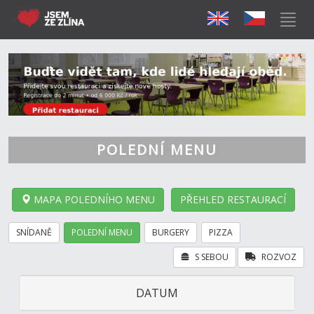
POLEDNÍ MENU
MAPA POLEDNÍHO MENU
PŘEHLED RESTAURACÍ
SNÍDANĚ
POLEDNÍ MENU
BURGERY
PIZZA
S SEBOU
ROZVOZ
DATUM